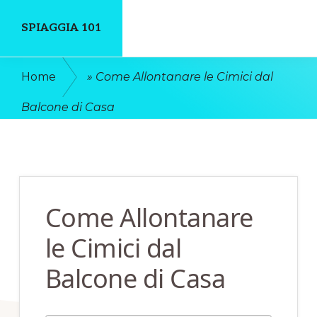
Skip
Skip
SPIAGGIA 101
to
to
main
primary
Un
Home
»
Come Allontanare le Cimici dal
content
sidebar
Luogo
Balcone di Casa
Dove
Discutere
Online
Come Allontanare
le Cimici dal
Balcone di Casa