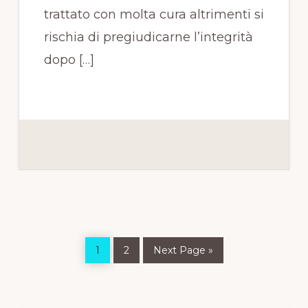
trattato con molta cura altrimenti si
rischia di pregiudicarne l’integrità
dopo […]
Page
Page
Go
1
2
Next Page »
to