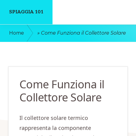
Skip
Skip
SPIAGGIA 101
to
to
main
primary
Un
Home
»
Come Funziona il Collettore Solare
content
sidebar
Luogo
Dove
Discutere
Online
Come Funziona il
Collettore Solare
Il collettore solare termico
rappresenta la componente