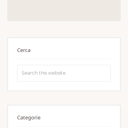
Primary
Sidebar
Cerca
Search
this
website
Categorie