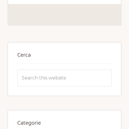
Primary
Sidebar
Cerca
Search
this
website
Categorie