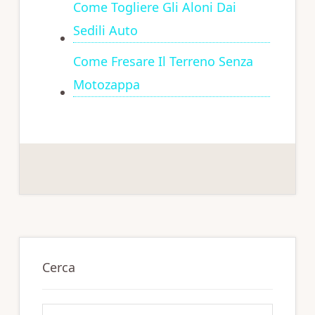
Come Togliere Gli Aloni Dai
Sedili Auto
Come Fresare Il Terreno Senza
Motozappa
Primary
Sidebar
Cerca
Search