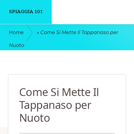
Skip
Skip
SPIAGGIA 101
to
to
main
primary
Un
Home
»
Come Si Mette Il Tappanaso per
content
sidebar
Luogo
Nuoto
Dove
Discutere
Online
Come Si Mette Il
Tappanaso per
Nuoto