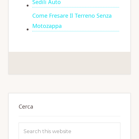
Sedili Auto
Come Fresare Il Terreno Senza
Motozappa
Primary
Sidebar
Cerca
Search
this