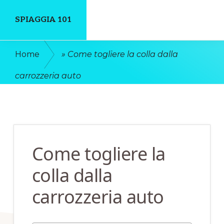
Skip
Skip
SPIAGGIA 101
to
to
main
primary
Un
Home
»
Come togliere la colla dalla
content
sidebar
Luogo
carrozzeria auto
Dove
Discutere
Online
Come togliere la
colla dalla
carrozzeria auto