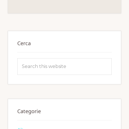
Primary
Sidebar
Cerca
Search
this
website
Categorie