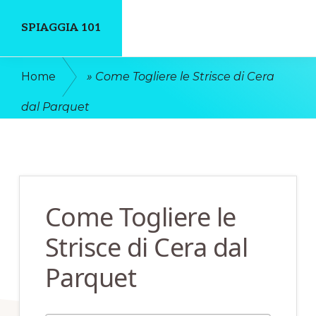
Skip
Skip
SPIAGGIA 101
to
to
main
primary
Un
Home
»
Come Togliere le Strisce di Cera
content
sidebar
Luogo
dal Parquet​
Dove
Discutere
Online
Come Togliere le
Strisce di Cera dal
Parquet​