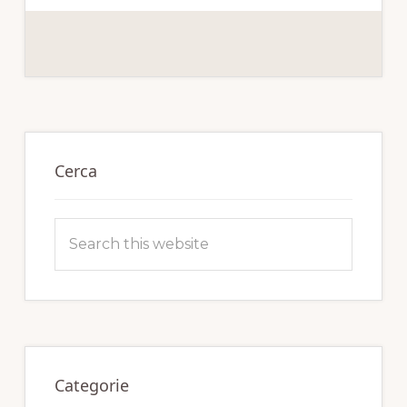
Primary
Sidebar
Cerca
Search
this
website
Categorie