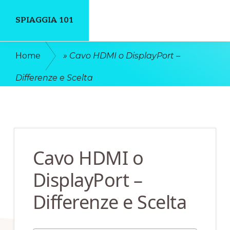
Skip
Skip
SPIAGGIA 101
to
to
main
primary
Un
Home
»
Cavo HDMI o DisplayPort –
content
sidebar
Luogo
Differenze e Scelta
Dove
Discutere
Online
Cavo HDMI o
DisplayPort –
Differenze e Scelta