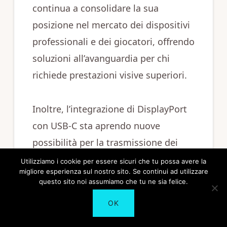
continua a consolidare la sua
posizione nel mercato dei dispositivi
professionali e dei giocatori, offrendo
soluzioni all’avanguardia per chi
richiede prestazioni visive superiori.
Inoltre, l’integrazione di DisplayPort
con USB-C sta aprendo nuove
possibilità per la trasmissione dei
segnali video attraverso un unico
Utilizziamo i cookie per essere sicuri che tu possa avere la
migliore esperienza sul nostro sito. Se continui ad utilizzare
cavo versatile, semplificando
questo sito noi assumiamo che tu ne sia felice.
ulteriormente le connessioni tra
OK
dispositivi moderni e favorendo
l’adozione di DisplayPort in una