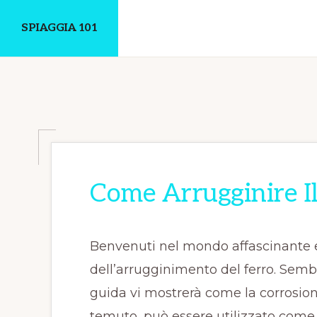
Skip
Skip
SPIAGGIA 101
to
to
main
primary
Un
content
sidebar
Luogo
Dove
Discutere
Online
Come Arrugginire Il
Benvenuti nel mondo affascinante 
dell’arrugginimento del ferro. Semb
guida vi mostrerà come la corrosio
temuto, può essere utilizzato come 