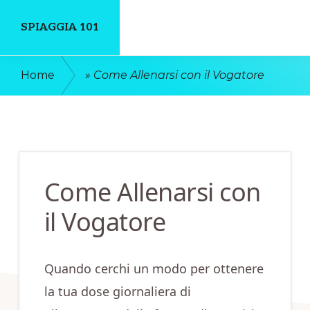
Skip
Skip
SPIAGGIA 101
to
to
main
primary
Un
Home
»
Come Allenarsi con il Vogatore
content
sidebar
Luogo
Dove
Discutere
Online
Come Allenarsi con
il Vogatore
Quando cerchi un modo per ottenere
la tua dose giornaliera di