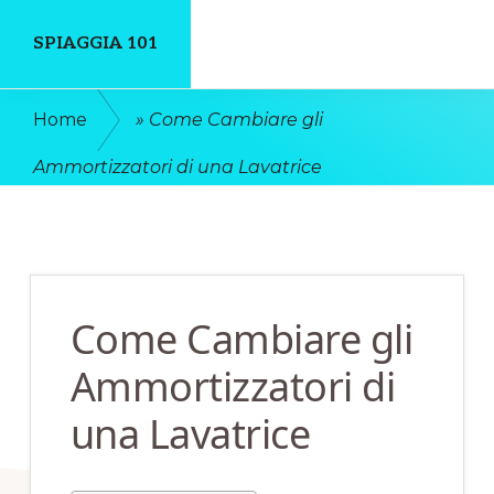
Skip
Skip
SPIAGGIA 101
to
to
main
primary
Un
Home
»
Come Cambiare gli
content
sidebar
Luogo
Ammortizzatori di una Lavatrice
Dove
Discutere
Online
Come Cambiare gli
Ammortizzatori di
una Lavatrice