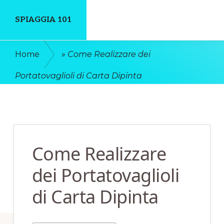
Skip
Skip
SPIAGGIA 101
to
to
main
primary
Un
Home
»
Come Realizzare dei
content
sidebar
Luogo
Portatovaglioli di Carta Dipinta
Dove
Discutere
Online
Come Realizzare
dei Portatovaglioli
di Carta Dipinta