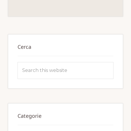
Primary
Sidebar
Cerca
Search
this
website
Categorie