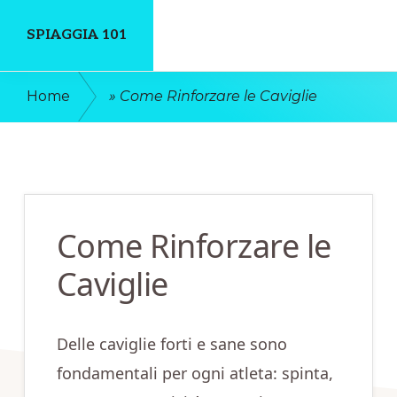
Skip
Skip
SPIAGGIA 101
to
to
main
primary
Un
Home
»
Come Rinforzare le Caviglie
content
sidebar
Luogo
Dove
Discutere
Online
Come Rinforzare le
Caviglie
Delle caviglie forti e sane sono
fondamentali per ogni atleta: spinta,