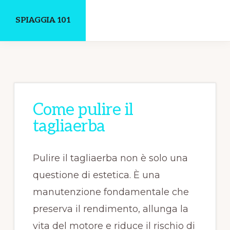
Skip
Skip
SPIAGGIA 101
to
to
main
primary
Un
content
sidebar
Luogo
Dove
Discutere
Come pulire il
Online
tagliaerba
Pulire il tagliaerba non è solo una
questione di estetica. È una
manutenzione fondamentale che
preserva il rendimento, allunga la
vita del motore e riduce il rischio di