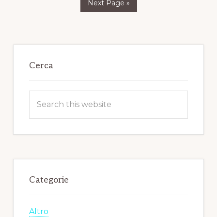
Next Page »
to
omitted
Primary
Sidebar
Cerca
Search
this
website
Categorie
Altro