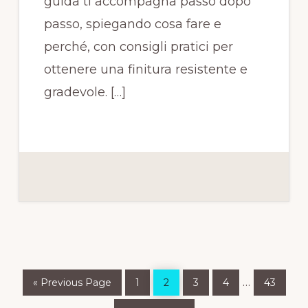
guida ti accompagna passo dopo
passo, spiegando cosa fare e
perché, con consigli pratici per
ottenere una finitura resistente e
gradevole. […]
Go
Page
Page
Page
Page
Page
Interim
…
«
Previous Page
1
2
3
4
43
to
pages
Go