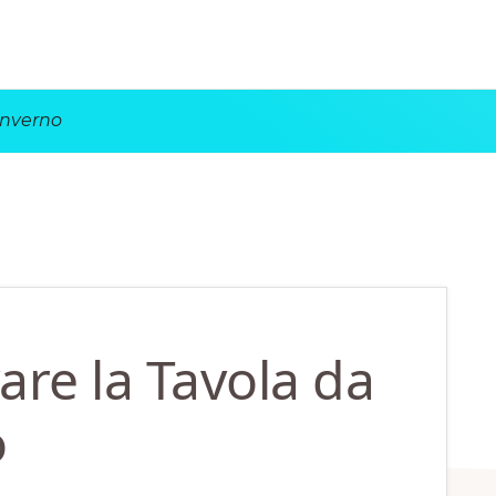
Inverno
re la Tavola da
o