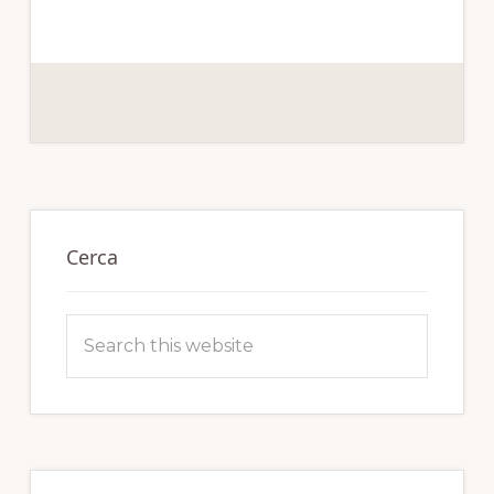
Primary
Sidebar
Cerca
Search
this
website