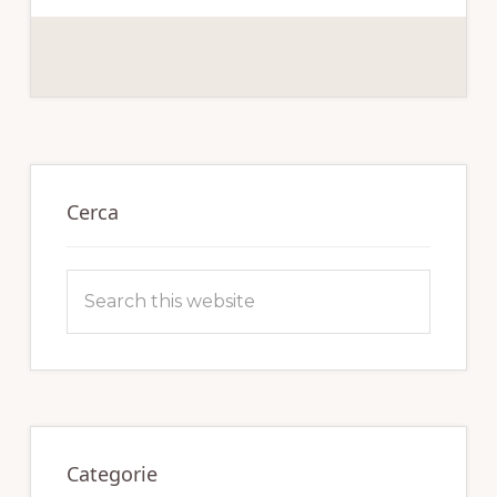
Primary
Sidebar
Cerca
Search
this
website
Categorie